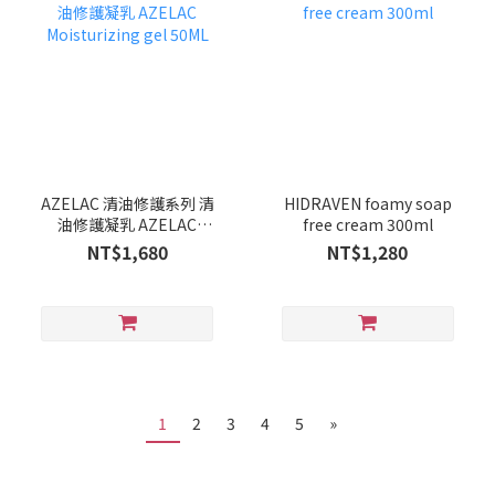
AZELAC 清油修護系列 清
HIDRAVEN foamy soap
油修護凝乳 AZELAC
free cream 300ml
Moisturizing gel 50ML
NT$1,680
NT$1,280
1
2
3
4
5
»