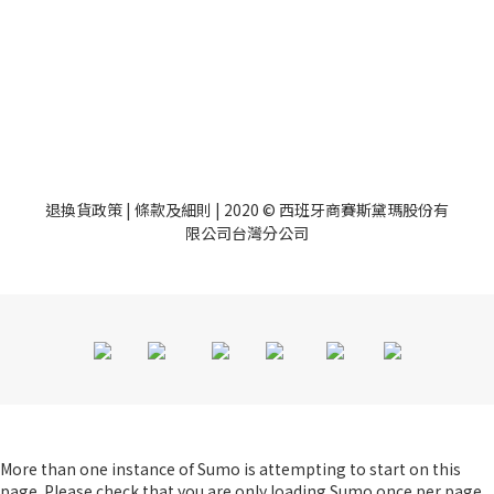
退換貨政策
|
條款及細則
| 2020 © 西班牙商賽斯黛瑪股份有
限公司台灣分公司
More than one instance of Sumo is attempting to start on this
BUY NOW
page. Please check that you are only loading Sumo once per page.