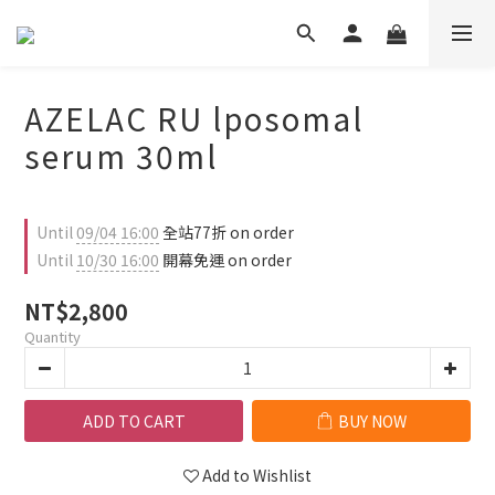
AZELAC RU lposomal
serum 30ml
Until
09/04 16:00
全站77折 on order
Until
10/30 16:00
開幕免運 on order
NT$2,800
Quantity
ADD TO CART
BUY NOW
Add to Wishlist