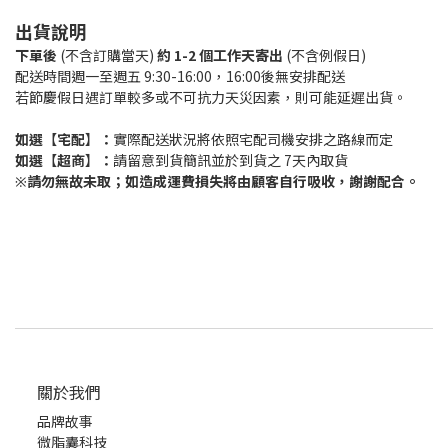
出貨說明
下單後
(不含訂購當天)
約 1-2 個工作天寄出
(不含例假日)
配送時間週一至週五 9:30-16:00，16:00後無安排配送
若節慶假日遇訂單較多或不可抗力天災因素，則可能延遲出貨。
如選
宅配
：
實際配送狀況將依照宅配司機安排之路線而定
【
】
如選
超商
：
請留意到貨簡訊並於到貨之 7天內取貨
【
】
請勿無故未取；如造成運費損失將由顧客自行吸收，謝謝配合。
※
關於我們
品牌故事
微脂囊科技